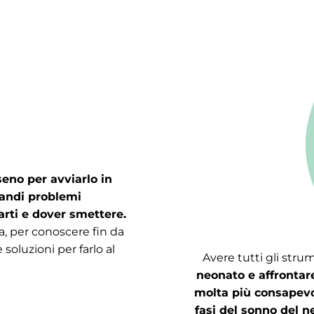
seno per avviarlo in
randi problemi
arti e dover smettere.
a, per conoscere fin da
 soluzioni per farlo al
Avere tutti gli str
neonato e affrontare
molta più consapevo
fasi del sonno del n