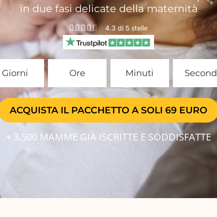
in due fasi delicate della maternità





4.3 di 5 stelle
Giorni
Ore
Minuti
Second
ACQUISTA IL PACCHETTO A SOLI 69 EURO
+ 3.500 MAMME GIÀ ISCRITTE E SODDISFATTE