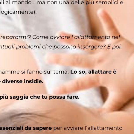
rali al mondo… ma non una delle più semplici e
ologicamente)!
prepararmi?
Come avviare l’allattamento nel
entuali problemi che possono insorgere?
E poi
 mamme si fanno sul tema.
Lo so, allattare è
diverse insidie.
più saggia che tu possa fare.
ssenziali da sapere
per avviare l’allattamento