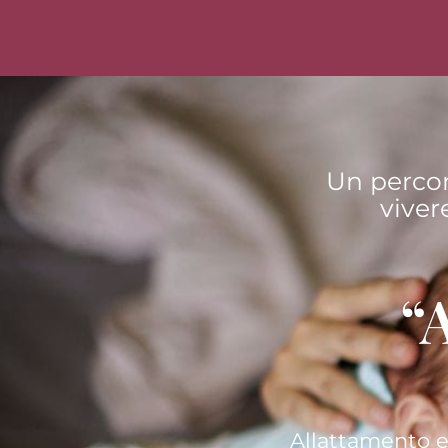
Un percor
viver
“
Allattamento 