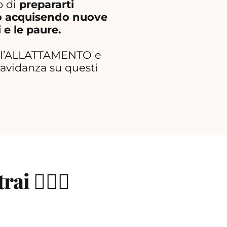
o di
prepararti
ato acquisendo nuove
 e le paure.
 all’ALLATTAMENTO e
avidanza su questi
i 🦹🏻‍♀️