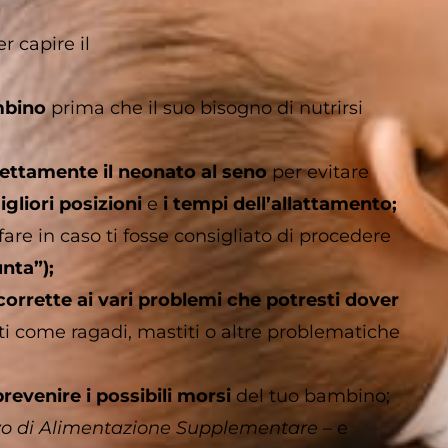
r capire il
mbino
prima che il suo bisogno di nutrirsi
rettamente il neonato al seno
per evitare
gliori posizioni
e
i tempi dell’allattamento;
are in caso ti fosse consigliato di procedere
unta”);
 corrette ai vari problemi che potresti dover
ti come ragadi, mastiti o altre problematiche
prevenire i possibili morsi
del tuo bambino;
vo di Alimentazione Supplementare
– e