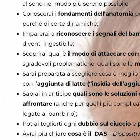
al seno nel modo più sereno possibile;
Conoscerai i
fondamenti dell’anatomia
pe
perché di certe dinamiche;
Imparerai a
riconoscere i segnali del ba
diventi ingestibile;
Scoprirai qual è
il modo di attaccare cor
sgradevoli problematiche, quali sono le
mi
Sarai preparata a scegliere cosa è meglio f
con l’
aggiunta di latte (“insidia dell’aggi
Saprai in anticipo
quali sono le soluzioni
affrontare
(anche per quelli più complica
legate al bambino);
Potrai toglierti ogni
dubbio sul ciuccio
e
Avrai più chiaro
cosa è il DAS
–
Dispositi