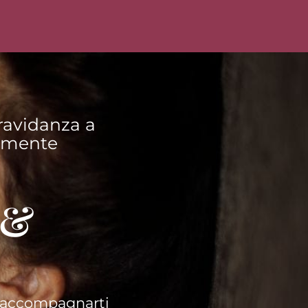
ravidanza a
namente
 &
 accompagnarti