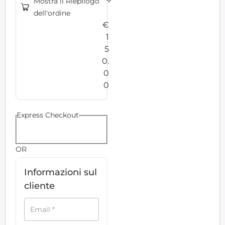
Mostra il Riepilogo
dell'ordine
€
1
5
0.
0
0
Payment
Express Checkout
processing
field
OR
Informazioni sul
Payment
cliente
validation
field
Email
*