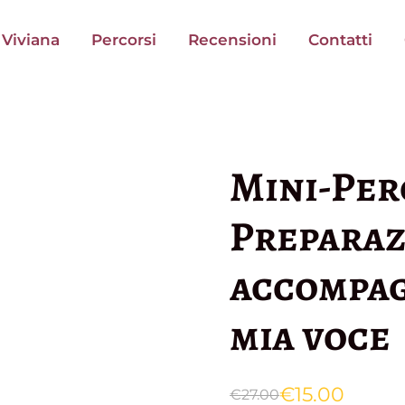
Viviana
Percorsi
Recensioni
Contatti
Mini-Per
Preparazi
accompag
mia voce
€
15.00
€
27.00