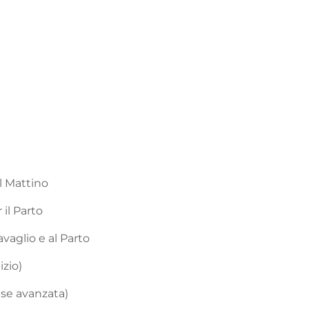
l Mattino
 il Parto
vaglio e al Parto
izio)
ase avanzata)