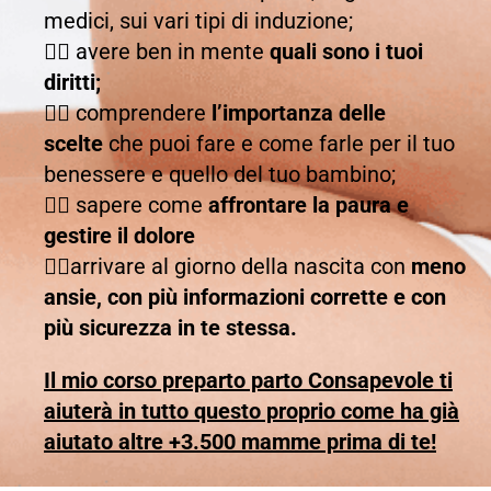
medici, sui vari tipi di induzione;
👉🏻
avere ben in mente
quali sono i tuoi
diritti;
👉🏻
comprendere
l’importanza delle
scelte
che puoi fare e come farle per il tuo
benessere e quello del tuo bambino;
👉🏻
sapere come
affrontare la paura e
gestire il dolore
👉🏻
arrivare al giorno della nascita con
meno
ansie, con più informazioni corrette e con
più sicurezza in te stessa.
Il mio corso preparto parto Consapevole ti
aiuterà in tutto questo proprio come ha già
aiutato altre +3.500 mamme prima di te!