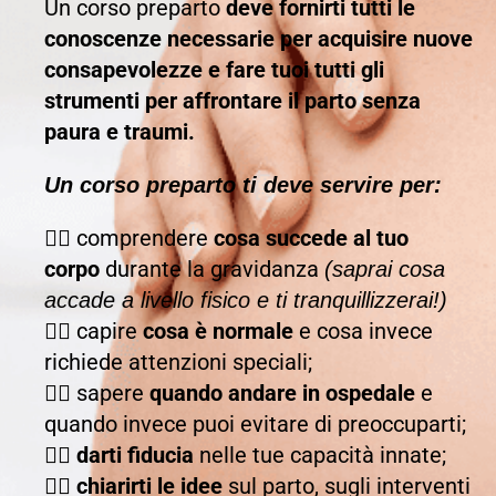
Un corso preparto
deve fornirti tutti le
conoscenze necessarie per acquisire nuove
consapevolezze e fare tuoi tutti gli
strumenti per affrontare il parto senza
paura e traumi.
Un corso preparto ti deve servire per:
👉🏻
comprendere
cosa succede al tuo
corpo
durante la gravidanza
(saprai cosa
accade a livello fisico e ti tranquillizzerai!)
👉🏻
capire
cosa è normale
e cosa invece
richiede attenzioni speciali;
👉🏻
sapere
quando andare in ospedale
e
quando invece puoi evitare di preoccuparti;
👉🏻
darti fiducia
nelle tue capacità innate;
👉🏻
chiarirti le idee
sul parto, sugli interventi