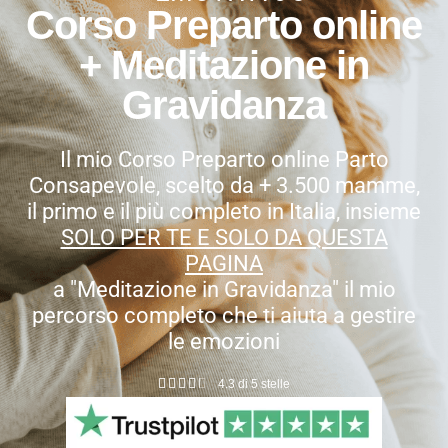
Corso Preparto online
+ Meditazione in
Gravidanza
Il mio Corso Preparto online Parto
Consapevole, scelto da + 3.500 mamme,
il primo e il più completo in Italia, insieme
SOLO PER TE E SOLO DA QUESTA
PAGINA
a "Meditazione in Gravidanza" il mio
percorso completo che ti aiuta a gestire
le emozioni





4.3 di 5 stelle