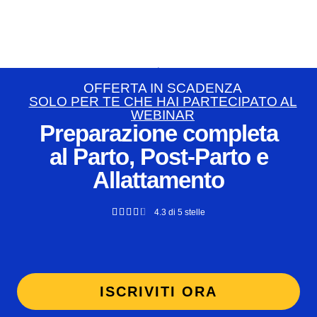
OFFERTA IN SCADENZA
SOLO PER TE CHE HAI PARTECIPATO AL
WEBINAR
Preparazione completa
al Parto, Post-Parto e
Allattamento





4.3 di 5 stelle
ISCRIVITI ORA