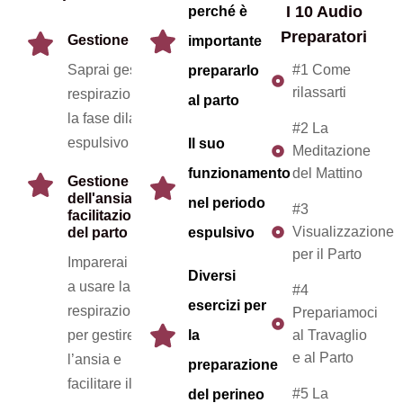
I 10 Audio
perché è
Preparatori
Gestione della respirazione
importante
Saprai gestire la
#1 Come
prepararlo
rilassarti
respirazione correttamente durante
al parto
la fase dilatante e il periodo
#2 La
espulsivo
Il suo
Meditazione
funzionamento
del Mattino
Gestione
dell'ansia e
nel periodo
#3
facilitazione
Visualizzazione
del parto
espulsivo
per il Parto
Imparerai
Diversi
a usare la
#4
esercizi per
respirazione
Prepariamoci
per gestire
la
al Travaglio
e al Parto
l’ansia e
preparazione
facilitare il
#5 La
del perineo