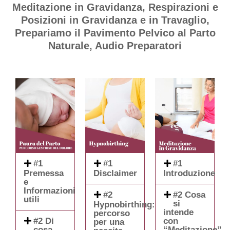
Meditazione in Gravidanza,
Respirazioni e
Posizioni in Gravidanza e in Travaglio,
Prepariamo il Pavimento Pelvico al Parto
Naturale,
Audio Preparatori
#1
#1
#1
Premessa
Disclaimer
Introduzione
e
Informazioni
#2
#2 Cosa
utili
si
Hypnobirthing:
intende
percorso
#2 Di
con
per una
cosa
“Meditazione”