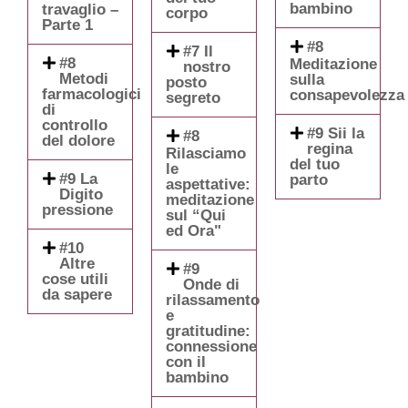
bambino
travaglio –
corpo
Parte 1
#8
#7 Il
#8
Meditazione
nostro
Metodi
sulla
posto
farmacologici
consapevolezza
segreto
di
controllo
#9 Sii la
#8
del dolore
regina
Rilasciamo
del tuo
le
#9 La
parto
aspettative:
Digito
meditazione
pressione
sul “Qui
ed Ora"
#10
Altre
#9
cose utili
Onde di
da sapere
rilassamento
e
gratitudine:
connessione
con il
bambino