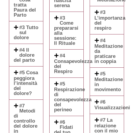
nascita
tratta
serena
Paura del
#3
Parto
#3
L’importanza
Come
del
#3 Tutto
prepararsi
respiro
sul
alla
dolore
sessione:
#4
Il Rituale
Meditazione
#4 Il
da
dolore
#4
praticare
del parto
Consapevolezza
in coppia
del
Respiro
#5 Cosa
#5
peggiora
Meditazione
l’intensità
#5
in
del
Respirazione
movimento
dolore?
di
consapevolezza
#6
del
#7
Visualizzazioni
perineo
Metodi
di
#7 La
controllo
#6
relazione
del dolore
Fidati
con il mio
in
del tuo