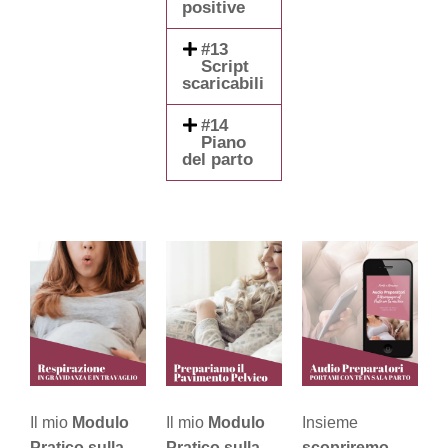
positive
#13
Script
scaricabili
#14
Piano
del parto
Il mio
Modulo
Il mio
Modulo
Insieme
Pratico sulla
Pratico sulla
scopriremo