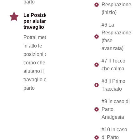
parto
Respirazione
(inizio)
Le Posizioni
per aiutare il
#6 La
travaglio
Respirazione
Potrai mettere
(fase
in atto le
avanzata)
posizioni del
#7 Il Tocco
corpo che
che calma
aiutano il
travaglio e il
#8 Il Primo
parto
Tracciato
#9 In caso di
Parto
Analgesia
#10 In caso
di Parto