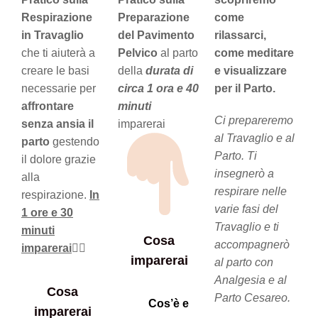
Respirazione
Preparazione
come
in Travaglio
del Pavimento
rilassarci,
che ti aiuterà a
Pelvico
al parto
come meditare
creare le basi
della
durata di
e visualizzare
necessarie per
circa 1 ora e 40
per il Parto.
affrontare
minuti
Ci prepareremo
senza ansia il
imparerai
al Travaglio e al
parto
gestendo
Parto. Ti
il dolore grazie
insegnerò a
alla
respirare nelle
respirazione.
In
varie fasi del
1 ore e 30
Travaglio e ti
minuti
Cosa
accompagnerò
imparerai
👇🏻
imparerai
al parto con
Analgesia e al
Cosa
Parto Cesareo.
Cos’è e
imparerai